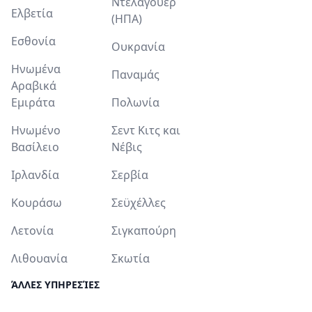
Ντέλαγουερ
Ελβετία
(ΗΠΑ)
Εσθονία
Ουκρανία
Ηνωμένα
Παναμάς
Αραβικά
Εμιράτα
Πολωνία
Ηνωμένο
Σεντ Κιτς και
Βασίλειο
Νέβις
Ιρλανδία
Σερβία
Κουράσω
Σεϋχέλλες
Λετονία
Σιγκαπούρη
Λιθουανία
Σκωτία
ΆΛΛΕΣ ΥΠΗΡΕΣΊΕΣ