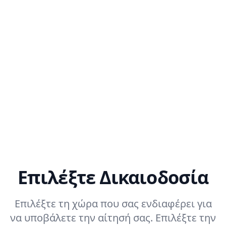
α
ματική
αση πιο
και
ματική.
Επιλέξτε Δικαιοδοσία
Επιλέξτε τη χώρα που σας ενδιαφέρει για
να υποβάλετε την αίτησή σας. Επιλέξτε την