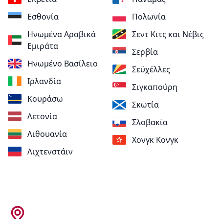
Εσθονία
Πολωνία
Ηνωμένα Αραβικά
Σεντ Κιτς και Νέβις
Εμιράτα
Σερβία
Ηνωμένο Βασίλειο
Σεϋχέλλες
Ιρλανδία
Σιγκαπούρη
Κουράσω
Σκωτία
Λετονία
Σλοβακία
Λιθουανία
Χονγκ Κονγκ
Λιχτενστάιν