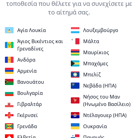
τοποθεσία που θέλετε για να συνεχίσετε με
το αίτημά σας.
Αγία Λουκία
Λουξεμβούργο
Άγιος Βικέντιος και
Μάλτα
Γρεναδίνες
Μαυρίκιος
Ανδόρα
Μπαχάμες
Αρμενία
Μπελίζ
Βανουάτου
Νεβάδα (ΗΠΑ)
Βουλγαρία
Νήσος του Μαν
Γιβραλτάρ
(Ηνωμένο Βασίλειο)
Γκέρνσεϊ
Ντέλαγουερ (ΗΠΑ)
Γρενάδα
Ουκρανία
Ελβετία
Παναμάς