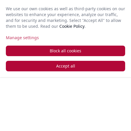
ότερη
We use our own cookies as well as third-party cookies on our
 για
websites to enhance your experience, analyze our traffic,
GR
Open 
and for security and marketing. Select "Accept All" to allow
εταιρειών
them to be used. Read our
Cookie Policy
.
ειρήσεων
Manage settings
ν κόσμο.
+357 22 366 888
Ζητήστε μια κλήση πίσω
 την
Block all cookies
σή σας με
ο απλά
Accept all
Η
ποιημένη
ία μας
ζει
 χωρίς
ατα
ωση,
τας την