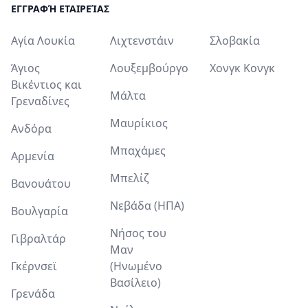
ΕΓΓΡΑΦΉ ΕΤΑΙΡΕΊΑΣ
Αγία Λουκία
Λιχτενστάιν
Σλοβακία
Άγιος
Λουξεμβούργο
Χονγκ Κονγκ
Βικέντιος και
Μάλτα
Γρεναδίνες
Μαυρίκιος
Ανδόρα
Μπαχάμες
Αρμενία
Μπελίζ
Βανουάτου
Νεβάδα (ΗΠΑ)
Βουλγαρία
Νήσος του
Γιβραλτάρ
Μαν
Γκέρνσεϊ
(Ηνωμένο
Βασίλειο)
Γρενάδα