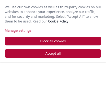
ότερη
We use our own cookies as well as third-party cookies on our
για
websites to enhance your experience, analyze our traffic,
GR
Open 
and for security and marketing. Select "Accept All" to allow
εταιρειών
them to be used. Read our
Cookie Policy
.
ειρήσεων
Manage settings
ν κόσμο.
+357 22 366 888
Ζητήστε μια κλήση πίσω
 την
Block all cookies
ή σας με
ο απλά
Accept all
Η
ποιημένη
α μας
ζει
 χωρίς
ατα
ωση,
τας την