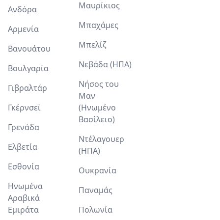
Μαυρίκιος
Ανδόρα
Μπαχάμες
Αρμενία
Μπελίζ
Βανουάτου
Νεβάδα (ΗΠΑ)
Βουλγαρία
Νήσος του
Γιβραλτάρ
Μαν
Γκέρνσεϊ
(Ηνωμένο
Βασίλειο)
Γρενάδα
Ντέλαγουερ
Ελβετία
(ΗΠΑ)
Εσθονία
Ουκρανία
Ηνωμένα
Παναμάς
Αραβικά
Εμιράτα
Πολωνία