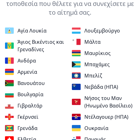
τοποθεσία που θέλετε για να συνεχίσετε με
το αίτημά σας.
Αγία Λουκία
Λουξεμβούργο
Άγιος Βικέντιος και
Μάλτα
Γρεναδίνες
Μαυρίκιος
Ανδόρα
Μπαχάμες
Αρμενία
Μπελίζ
Βανουάτου
Νεβάδα (ΗΠΑ)
Βουλγαρία
Νήσος του Μαν
Γιβραλτάρ
(Ηνωμένο Βασίλειο)
Γκέρνσεϊ
Ντέλαγουερ (ΗΠΑ)
Γρενάδα
Ουκρανία
Ελβετία
Παναμάς