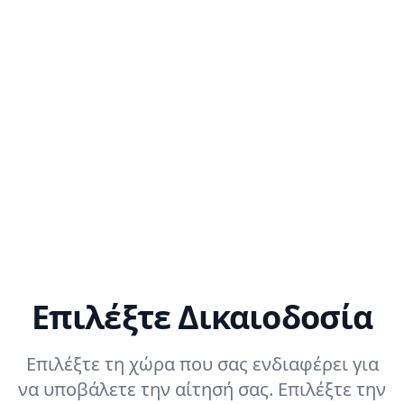
α
ματική
αση πιο
και
ματική.
Επιλέξτε Δικαιοδοσία
Επιλέξτε τη χώρα που σας ενδιαφέρει για
να υποβάλετε την αίτησή σας. Επιλέξτε την