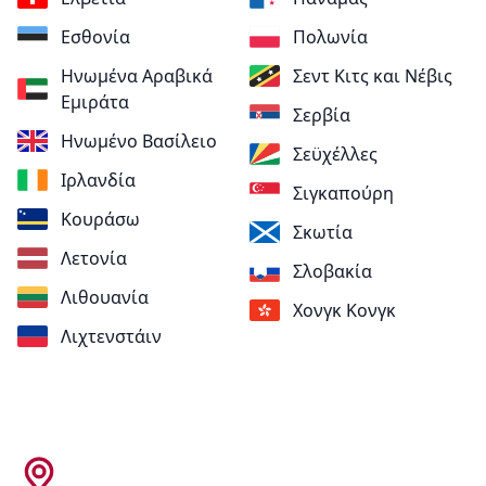
Εσθονία
Πολωνία
Ηνωμένα Αραβικά
Σεντ Κιτς και Νέβις
Εμιράτα
Σερβία
Ηνωμένο Βασίλειο
Σεϋχέλλες
Ιρλανδία
Σιγκαπούρη
Κουράσω
Σκωτία
Λετονία
Σλοβακία
Λιθουανία
Χονγκ Κονγκ
Λιχτενστάιν