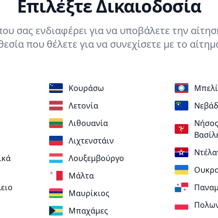
Επιλέξτε Δικαιοδοσία
που σας ενδιαφέρει για να υποβάλετε την αίτησή
εσία που θέλετε για να συνεχίσετε με το αίτημ
Κουράσω
Μπελί
Λετονία
Νεβάδ
Λιθουανία
Νήσος
Βασίλ
Λιχτενστάιν
Ντέλα
ικά
Λουξεμβούργο
Ουκρα
Μάλτα
ειο
Πανα
Μαυρίκιος
Πολω
Μπαχάμες