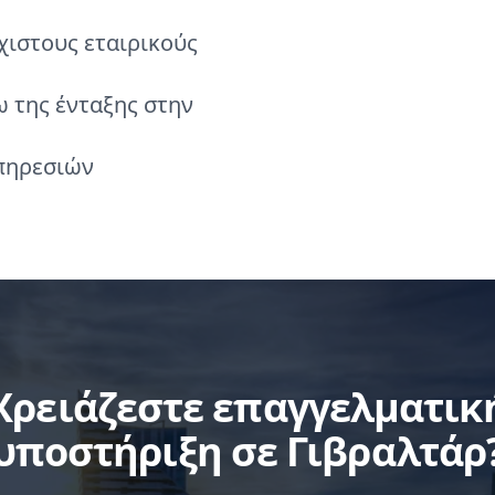
χιστους εταιρικούς
 της ένταξης στην
πηρεσιών
Χρειάζεστε επαγγελματικ
υποστήριξη σε Γιβραλτάρ