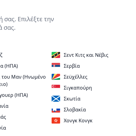
 σας. Επιλέξτε την
ά σας.
ζ
Σεντ Κιτς και Νέβις
α (ΗΠΑ)
Σερβία
 του Μαν (Ηνωμένο
Σεϋχέλλες
ειο)
Σιγκαπούρη
γουερ (ΗΠΑ)
Σκωτία
νία
Σλοβακία
μάς
Χονγκ Κονγκ
νία