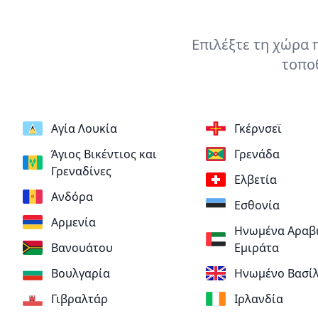
Επιλέξτε τη χώρα 
τοποθ
Αγία Λουκία
Γκέρνσεϊ
Άγιος Βικέντιος και
Γρενάδα
Γρεναδίνες
Ελβετία
Ανδόρα
Εσθονία
Αρμενία
Ηνωμένα Αραβ
Βανουάτου
Εμιράτα
Βουλγαρία
Ηνωμένο Βασίλ
Γιβραλτάρ
Ιρλανδία