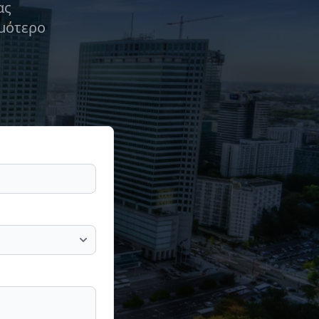
ας
ομότερο