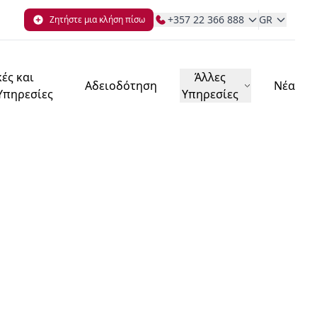
+357 22 366 888
GR
Ζητήστε μια κλήση πίσω
ές και
Άλλες
Αδειοδότηση
Νέα
 Υπηρεσίες
Υπηρεσίες