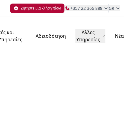
+357 22 366 888
GR
Ζητήστε μια κλήση πίσω
ές και
Άλλες
Αδειοδότηση
Νέα
 Υπηρεσίες
Υπηρεσίες