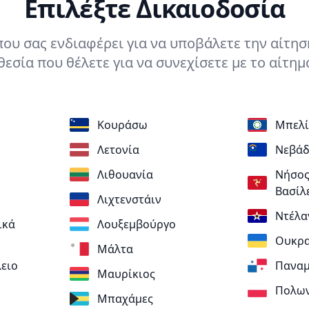
Επιλέξτε Δικαιοδοσία
που σας ενδιαφέρει για να υποβάλετε την αίτησή
εσία που θέλετε για να συνεχίσετε με το αίτημ
Κουράσω
Μπελί
Λετονία
Νεβάδ
Λιθουανία
Νήσος
Βασίλ
Λιχτενστάιν
Ντέλα
ικά
Λουξεμβούργο
Ουκρα
Μάλτα
ειο
Πανα
Μαυρίκιος
Πολω
Μπαχάμες