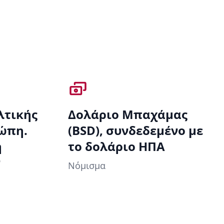
λτικής
Δολάριο Μπαχάμας
ρώπη.
(BSD), συνδεδεμένο με
η
το δολάριο ΗΠΑ
ν
Νόμισμα