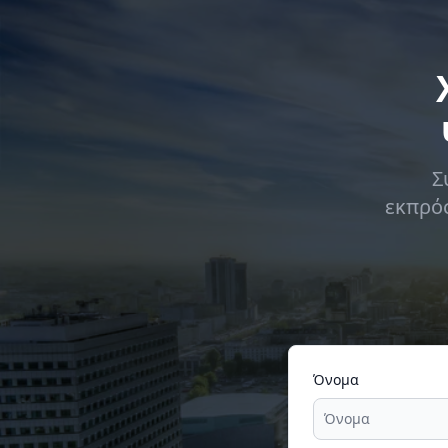
Σ
εκπρόσ
Όνομα