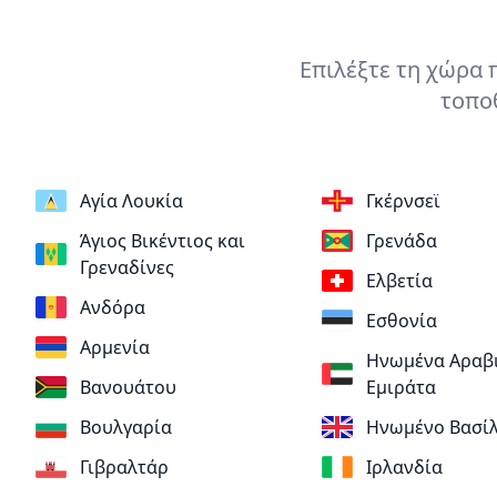
Επιλέξτε τη χώρα 
τοποθ
Αγία Λουκία
Γκέρνσεϊ
Άγιος Βικέντιος και
Γρενάδα
Γρεναδίνες
Ελβετία
Ανδόρα
Εσθονία
Αρμενία
Ηνωμένα Αραβ
Βανουάτου
Εμιράτα
Βουλγαρία
Ηνωμένο Βασίλ
Γιβραλτάρ
Ιρλανδία