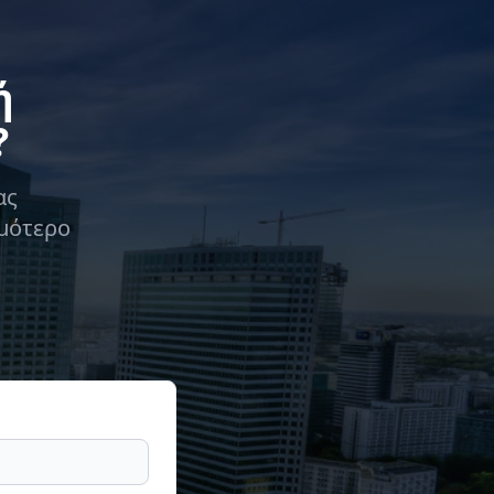
ή
?
ας
ομότερο