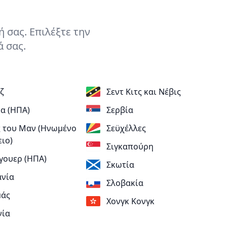
 σας. Επιλέξτε την
ά σας.
ζ
Σεντ Κιτς και Νέβις
α (ΗΠΑ)
Σερβία
 του Μαν (Ηνωμένο
Σεϋχέλλες
ειο)
Σιγκαπούρη
γουερ (ΗΠΑ)
Σκωτία
νία
Σλοβακία
μάς
Χονγκ Κονγκ
νία