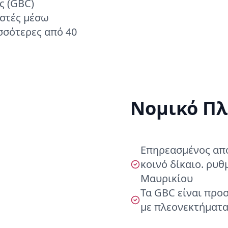
ς (GBC)
στές μέσω
σσότερες από 40
Νομικό Πλ
Επηρεασμένος από 
κοινό δίκαιο. ρυθ
Μαυρικίου
Τα GBC είναι προ
με πλεονεκτήματα