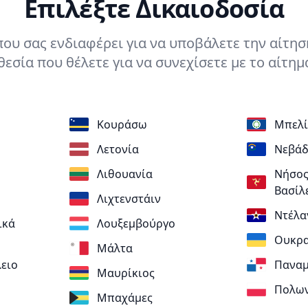
Επιλέξτε Δικαιοδοσία
που σας ενδιαφέρει για να υποβάλετε την αίτησή
εσία που θέλετε για να συνεχίσετε με το αίτημ
Κουράσω
Μπελί
Λετονία
Νεβάδ
Λιθουανία
Νήσος
Βασίλ
Λιχτενστάιν
Ντέλα
ικά
Λουξεμβούργο
Ουκρα
Μάλτα
ειο
Πανα
Μαυρίκιος
Πολω
Μπαχάμες