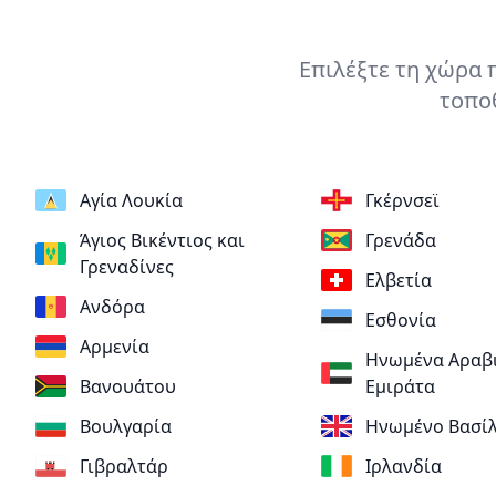
Επιλέξτε τη χώρα 
τοποθ
Αγία Λουκία
Γκέρνσεϊ
Άγιος Βικέντιος και
Γρενάδα
Γρεναδίνες
Ελβετία
Ανδόρα
Εσθονία
Αρμενία
Ηνωμένα Αραβ
Βανουάτου
Εμιράτα
Βουλγαρία
Ηνωμένο Βασίλ
Γιβραλτάρ
Ιρλανδία