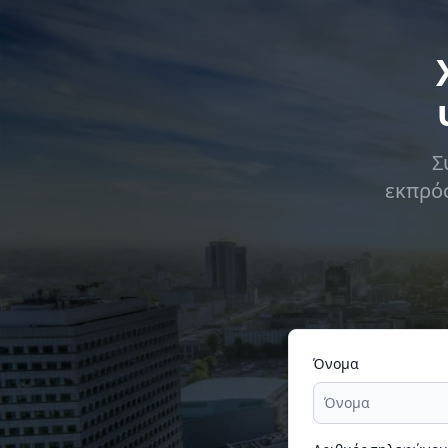
Σ
εκπρόσ
Όνομα