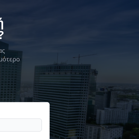
ή
?
ας
ομότερο