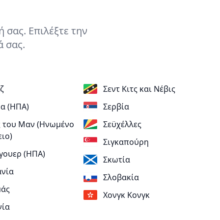
 σας. Επιλέξτε την
ά σας.
ζ
Σεντ Κιτς και Νέβις
α (ΗΠΑ)
Σερβία
 του Μαν (Ηνωμένο
Σεϋχέλλες
ειο)
Σιγκαπούρη
γουερ (ΗΠΑ)
Σκωτία
νία
Σλοβακία
μάς
Χονγκ Κονγκ
νία