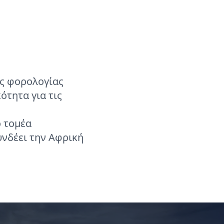
ς φορολογίας
ότητα για τις
ό τομέα
νδέει την Αφρική