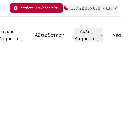
+357 22 366 888
GR
Ζητήστε μια κλήση πίσω
ές και
Άλλες
Αδειοδότηση
Νέα
 Υπηρεσίες
Υπηρεσίες