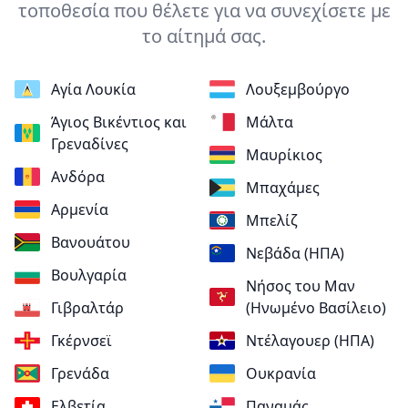
τοποθεσία που θέλετε για να συνεχίσετε με
το αίτημά σας.
Αγία Λουκία
Λουξεμβούργο
Άγιος Βικέντιος και
Μάλτα
Γρεναδίνες
Μαυρίκιος
Ανδόρα
Μπαχάμες
Αρμενία
Μπελίζ
Βανουάτου
Νεβάδα (ΗΠΑ)
Βουλγαρία
Νήσος του Μαν
Γιβραλτάρ
(Ηνωμένο Βασίλειο)
Γκέρνσεϊ
Ντέλαγουερ (ΗΠΑ)
Γρενάδα
Ουκρανία
Ελβετία
Παναμάς