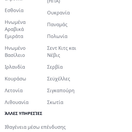
(ΗΠΑ)
Εσθονία
Ουκρανία
Ηνωμένα
Παναμάς
Αραβικά
Εμιράτα
Πολωνία
Ηνωμένο
Σεντ Κιτς και
Βασίλειο
Νέβις
Ιρλανδία
Σερβία
Κουράσω
Σεϋχέλλες
Λετονία
Σιγκαπούρη
Λιθουανία
Σκωτία
ΆΛΛΕΣ ΥΠΗΡΕΣΊΕΣ
Ιθαγένεια μέσω επένδυσης