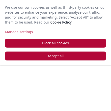
ι την
We use our own cookies as well as third-party cookies on our
 τιμή και
websites to enhance your experience, analyze our traffic,
GR
Open 
λότερη
and for security and marketing. Select "Accept All" to allow
 για
them to be used. Read our
Cookie Policy
.
Manage settings
+357 22 366 888
Ζητήστε μια κλήση πίσω
ν και
σεων σε
Block all cookies
κόσμο.
Accept all
 την
σή σας με
ο απλά
Η
ποιημένη
ία μας
ζει
 χωρίς