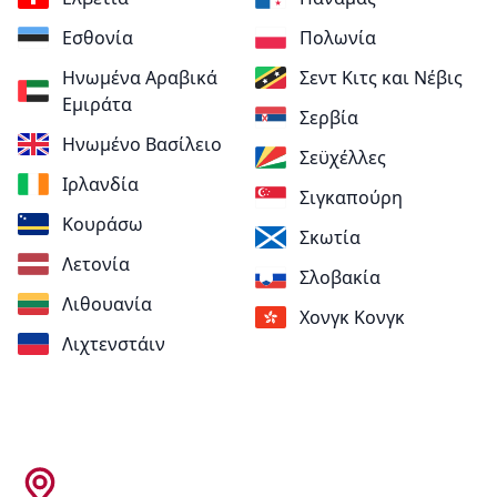
Εσθονία
Πολωνία
Ηνωμένα Αραβικά
Σεντ Κιτς και Νέβις
Εμιράτα
Σερβία
Ηνωμένο Βασίλειο
Σεϋχέλλες
Ιρλανδία
Σιγκαπούρη
Κουράσω
Σκωτία
Λετονία
Σλοβακία
Λιθουανία
Χονγκ Κονγκ
Λιχτενστάιν