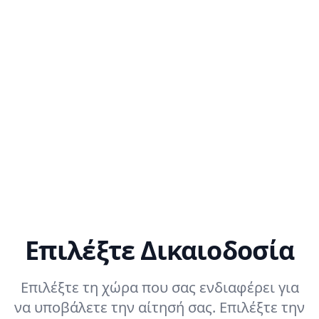
ατα
ωση,
τας την
ια
ματική
αση πιο
και
ματική.
Επιλέξτε Δικαιοδοσία
Επιλέξτε τη χώρα που σας ενδιαφέρει για
να υποβάλετε την αίτησή σας. Επιλέξτε την