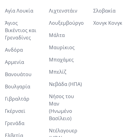
Αγία Λουκία
Λιχτενστάιν
Σλοβακία
Άγιος
Λουξεμβούργο
Χονγκ Κονγκ
Βικέντιος και
Μάλτα
Γρεναδίνες
Μαυρίκιος
Ανδόρα
Μπαχάμες
Αρμενία
Μπελίζ
Βανουάτου
Νεβάδα (ΗΠΑ)
Βουλγαρία
Νήσος του
Γιβραλτάρ
Μαν
Γκέρνσεϊ
(Ηνωμένο
Βασίλειο)
Γρενάδα
Ντέλαγουερ
Ελβετία