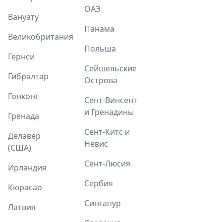
ОАЭ
Вануату
Панама
Великобритания
Польша
Гернси
Сейшельские
Гибралтар
Острова
Гонконг
Сент-Винсент
и Гренадины
Гренада
Сент-Китс и
Делавер
Невис
(США)
Сент-Люсия
Ирландия
Сербия
Кюрасао
Сингапур
Латвия