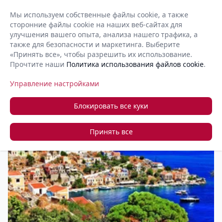
Мы используем собственные файлы cookie, а также
сторонние файлы cookie на наших веб-сайтах для
RU
Open 
улучшения вашего опыта, анализа нашего трафика, а
также для безопасности и маркетинга. Выберите
«Принять все», чтобы разрешить их использование.
Прочтите наши
Политика использования файлов cookie
.
+357 22 366 888
Запросить обратный звонок
Управление настройками
Блокировать все куки
Принять все