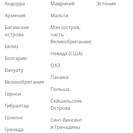
Андорра
Маврикий
Эстония
Армения
Мальта
Багамские
Мэн (остров,
острова
часть
Великобритании)
Белиз
Невада (США)
Болгария
ОАЭ
Вануату
Панама
Великобритания
Польша
Гернси
Сейшельские
Гибралтар
Острова
Гонконг
Сент-Винсент
и Гренадины
Гренада