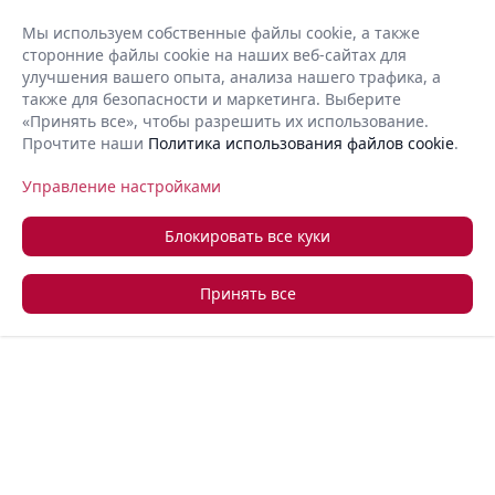
 лучшие
Мы используем собственные файлы cookie, а также
сочайшее
сторонние файлы cookie на наших веб-сайтах для
RU
Open 
ля
улучшения вашего опыта, анализа нашего трафика, а
также для безопасности и маркетинга. Выберите
и компаний
«Принять все», чтобы разрешить их использование.
о всему
Прочтите наши
Политика использования файлов cookie
.
+357 22 366 888
Запросить обратный звонок
айте свой
Управление настройками
о за
простых
Блокировать все куки
ованный
Принять все
еспечивает
мную
ю, делая
ю
ю бизнеса