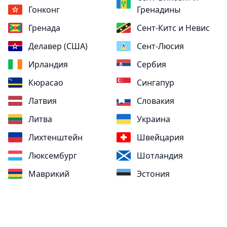
Гонконг
Гренадины
Гренада
Сент-Китс и Невис
Делавер (США)
Сент-Люсия
Ирландия
Сербия
Кюрасао
Сингапур
Латвия
Словакия
Литва
Украина
Лихтенштейн
Швейцария
Люксембург
Шотландия
Маврикий
Эстония