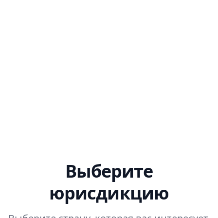
упной и
ой.
Выберите
юрисдикцию