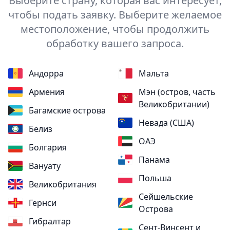
Выберите страну, которая вас интересует,
чтобы подать заявку. Выберите желаемое
местоположение, чтобы продолжить
обработку вашего запроса.
Андорра
Мальта
Армения
Мэн (остров, часть
Великобритании)
Багамские острова
Невада (США)
Белиз
ОАЭ
Болгария
Панама
Вануату
Польша
Великобритания
Сейшельские
Гернси
Острова
Гибралтар
Сент-Винсент и