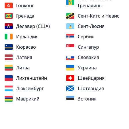
Гонконг
Гренадины
Гренада
Сент-Китс и Невис
Делавер (США)
Сент-Люсия
Ирландия
Сербия
Кюрасао
Сингапур
Латвия
Словакия
Литва
Украина
Лихтенштейн
Швейцария
Люксембург
Шотландия
Маврикий
Эстония