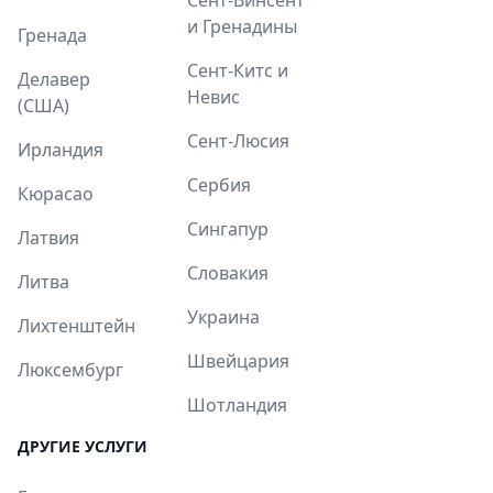
и Гренадины
Гренада
Сент-Китс и
Делавер
Невис
(США)
Сент-Люсия
Ирландия
Сербия
Кюрасао
Сингапур
Латвия
Словакия
Литва
Украина
Лихтенштейн
Швейцария
Люксембург
Шотландия
ДРУГИЕ УСЛУГИ