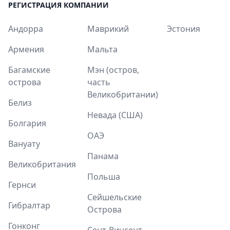
РЕГИСТРАЦИЯ КОМПАНИИ
Андорра
Маврикий
Эстония
Армения
Мальта
Багамские
Мэн (остров,
острова
часть
Великобритании)
Белиз
Невада (США)
Болгария
ОАЭ
Вануату
Панама
Великобритания
Польша
Гернси
Сейшельские
Гибралтар
Острова
Гонконг
Сент-Винсент