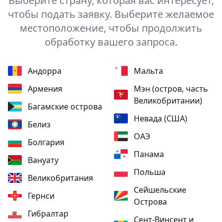
Выберите страну, которая вас интересует,
чтобы подать заявку. Выберите желаемое
местоположение, чтобы продолжить
обработку вашего запроса.
Андорра
Мальта
Армения
Мэн (остров, часть
Великобритании)
Багамские острова
Невада (США)
Белиз
ОАЭ
Болгария
Панама
Вануату
Польша
Великобритания
Сейшельские
Гернси
Острова
Гибралтар
Сент-Винсент и