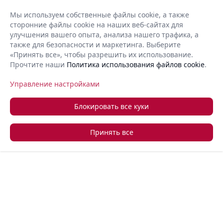
ания
Мы используем собственные файлы cookie, а также
 лучшие
сторонние файлы cookie на наших веб-сайтах для
RU
Open 
сочайшее
улучшения вашего опыта, анализа нашего трафика, а
также для безопасности и маркетинга. Выберите
ля
«Принять все», чтобы разрешить их использование.
и компаний
Прочтите наши
Политика использования файлов cookie
.
+357 22 366 888
Запросить обратный звонок
о всему
Управление настройками
айте свой
о за
Блокировать все куки
простых
Принять все
ованный
еспечивает
мную
ю, делая
ю