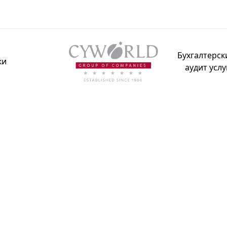
Бухгалтерск
ки
аудит услу