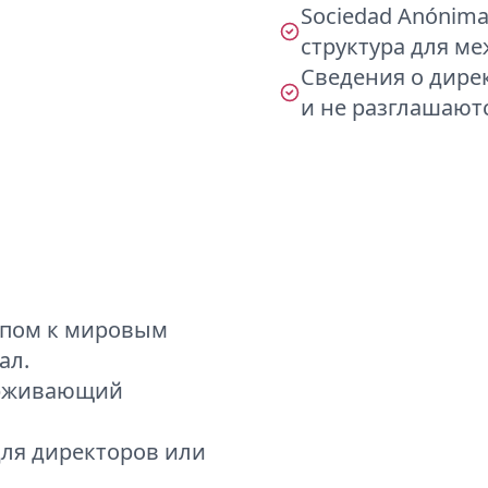
Sociedad Anónim
структура для м
Сведения о дире
и не разглашают
упом к мировым
ал.
ерживающий
для директоров или