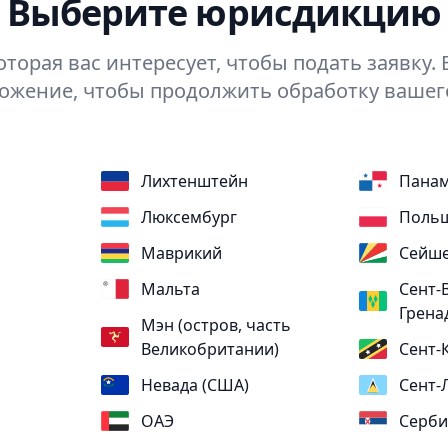
Выберите юрисдикцию
оторая вас интересует, чтобы подать заявку
ожение, чтобы продолжить обработку вашего
Лихтенштейн
Пана
Люксембург
Поль
Маврикий
Сейше
Мальта
Сент-
Грена
Мэн (остров, часть
Великобритании)
Сент-
Невада (США)
Сент-
ОАЭ
Серби