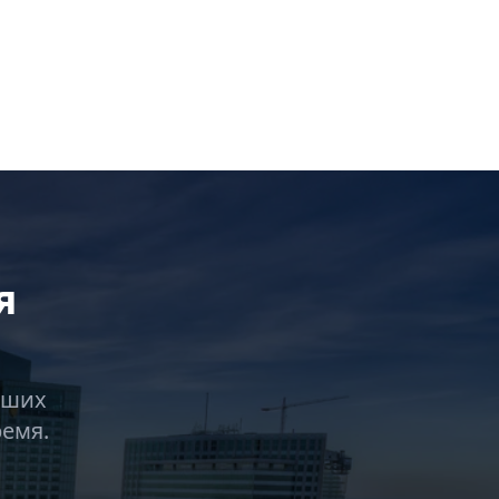
я
аших
ремя.