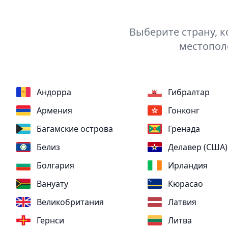
Выберите страну, к
местопол
Андорра
Гибралтар
Армения
Гонконг
Багамские острова
Гренада
Белиз
Делавер (США)
Болгария
Ирландия
Вануату
Кюрасао
Великобритания
Латвия
Гернси
Литва