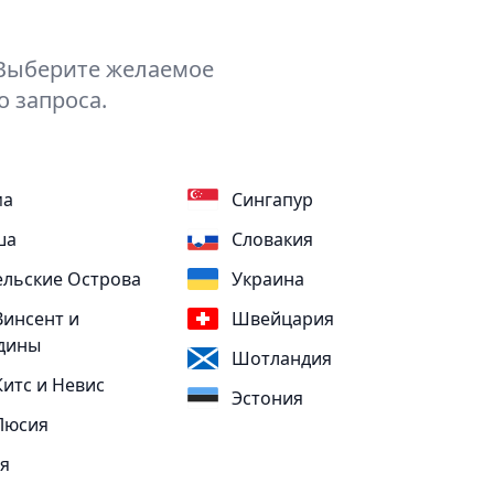
. Выберите желаемое
 запроса.
ма
Сингапур
ша
Словакия
льские Острова
Украина
Винсент и
Швейцария
дины
Шотландия
Китс и Невис
Эстония
Люсия
я