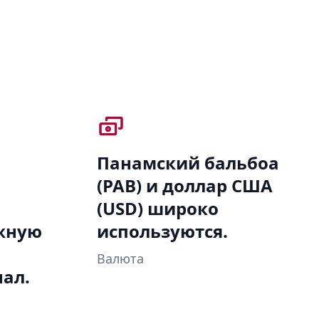
Панамский бальбоа
(PAB) и доллар США
(USD) широко
жную
используются.
Валюта
ал.